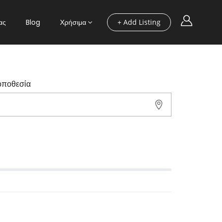
ας
Blog
Χρήσιμα
+ Add Listing
οποθεσία