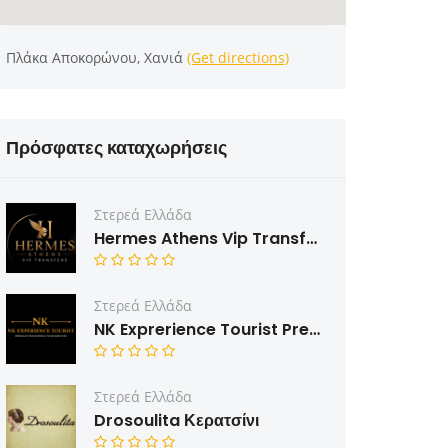
Πλάκα Αποκορώνου, Χανιά
(Get directions)
Πρόσφατες καταχωρήσεις
Στερεά Ελλάδα
Hermes Athens Vip Transfers
Στερεά Ελλάδα
NK Exprerience Tourist Prenium Transfers & Tours
Στερεά Ελλάδα
Drosoulita Κερατσίνι