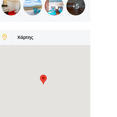
+5
Χάρτης