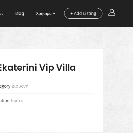
ας
Blog
Χρήσιμα
+ Add Listing
Ekaterini Vip Villa
egory
Διαμονή
ation
Κρήτη