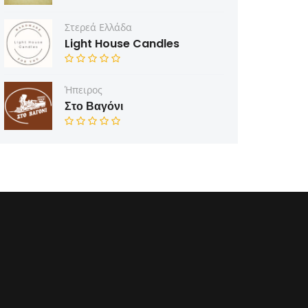
Στερεά Ελλάδα
Light House Candles
Ήπειρος
Στο Βαγόνι