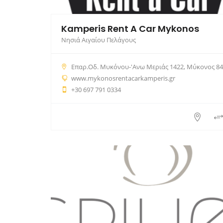
Kamperis Rent A Car Mykonos
Νησιά Αιγαίου Πελάγους
Επαρ.Οδ. Μυκόνου-'Ανω Μεριάς 1422, Μύκονος 846 00, Ελλά
www.mykonosrentacarkamperis.gr
+30 697 791 0334