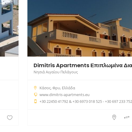
Νησιά Αιγαίου Πελάγους
Κάσος, Φρυ, Ελλάδα
www.dimitris-apartments.eu
+30 22450 41792 & +30 6973 018 525 - +30 697 233 75