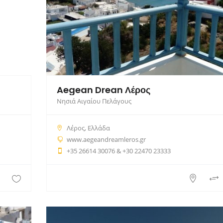
Aegean Drean Λέρος
Νησιά Αιγαίου Πελάγους
Λέρος, Ελλάδα
www.aegeandreamleros.gr
+35 26614 30076 & +30 22470 23333