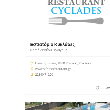
Εστιατόριο Κυκλάδες
Νησιά Αιγαίου Πελάγους
Πλατύς Γιαλός, 84003 Σίφνος, Κυκλάδες
www.sifnosrestaurant.gr
22840 71220