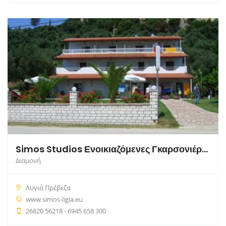
Simos Studios Ενοικιαζόμενες Γκαρσονιέρες
Διαμονή
Λυγιά Πρέβεζα
www.simos-ligia.eu
26820 56218 - 6945 658 300