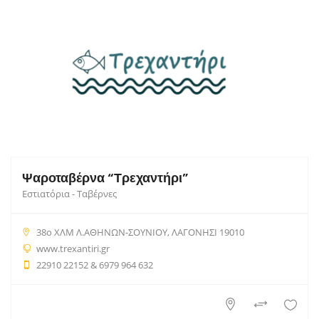
Ψαροταβέρνα “Τρεχαντήρι”
Εστιατόρια - Ταβέρνες
38ο ΧΛΜ Λ.ΑΘΗΝΩΝ-ΣΟΥΝΙΟΥ, ΛΑΓΟΝΗΣΙ 19010
www.trexantiri.gr
22910 22152 & 6979 964 632