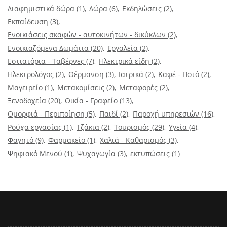
Διαφημιστικά δώρα
(1)
Δώρα
(6)
Εκδηλώσεις
(2)
Εκπαίδευση
(3)
Ενοικιάσεις σκαφών - αυτοκινήτων - δικύκλων
(2)
Ενοικιαζόμενα Δωμάτια
(20)
Εργαλεία
(2)
Εστιατόρια - Ταβέρνες
(7)
Ηλεκτρικά είδη
(2)
Ηλεκτρολόγος
(2)
Θέρμανση
(3)
Ιατρικά
(2)
Καφέ - Ποτό
(2)
Μαγειρείο
(1)
Μετακομίσεις
(2)
Μεταφορές
(2)
Ξενοδοχεία
(20)
Οικία - Γραφείο
(13)
Ομορφιά - Περιποίηση
(5)
Παιδί
(2)
Παροχή υπηρεσιών
(16)
Ρούχα εργασίας
(1)
Τζάκια
(2)
Τουρισμός
(29)
Υγεία
(4)
Φαγητό
(9)
Φαρμακείο
(1)
Χαλιά - Καθαρισμός
(3)
Ψηφιακό Μενού
(1)
Ψυχαγωγία
(3)
εκτυπώσεις
(1)