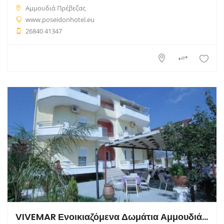
Αμμουδιά Πρέβεζας
www.poseidonhotel.eu
26840 41347
VIVEMAR Ενοικιαζόμενα Δωμάτια Αμμουδιά Πρέβεζα