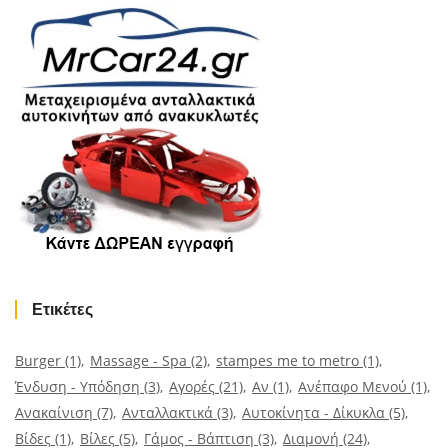
Ετικέτες
Burger
(1)
Massage - Spa
(2)
stampes me to metro
(1)
Ένδυση - Υπόδηση
(3)
Αγορές
(21)
Αν
(1)
Ανέπαφο Μενού
(1)
Ανακαίνιση
(7)
Ανταλλακτικά
(3)
Αυτοκίνητα - Δίκυκλα
(5)
Βίδες
(1)
Βίλες
(5)
Γάμος - Βάπτιση
(3)
Διαμονή
(24)