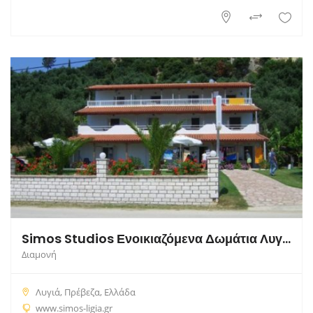
Simos Studios Ενοικιαζόμενα Δωμάτια Λυγιά Πρέβεζα
Διαμονή
Λυγιά, Πρέβεζα, Ελλάδα
www.simos-ligia.gr