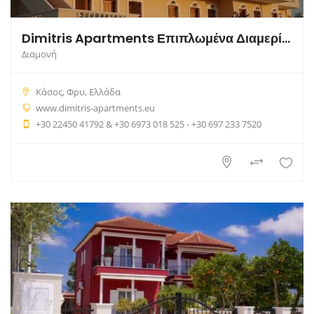
Dimitris Apartments Επιπλωμένα Διαμερίσματα
Διαμονή
Κάσος, Φρυ, Ελλάδα
www.dimitris-apartments.eu
+30 22450 41792 & +30 6973 018 525 - +30 697 233 7520