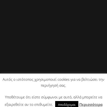
Αυτός ο ιστότοπος χρησιμοποιεί cookies για να βελτιώσει την
περιήγησή σας.
Copyright © 2018 All Rights Reserved.
Υποθέτουμε ότι είστε σύμφωνοι με αυτό, αλλά μπορείτε να
Κέντρο Διαφήμισης
Κατασκευή Ιστοσελίδων - Διαφήμιση στο Ίντερνετ.
εξαιρεθείτε αν το επιθυμείτε.
Περισσότερα
Αποδέχομαι