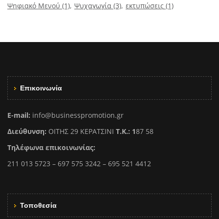
Ψηφιακό Μενού
(1)
Ψυχαγωγία
(3)
εκτυπώσεις
(1)
Επικοινωνία
E-mail:
info@businesspromotion.gr
Διεύθυνση:
ΟΙΤΗΣ 29 ΚΕΡΑΤΣΙΝΙ
Τ.Κ.: 1
87 58
Τηλέφωνα επικοινωνίας:
211 013 5723 – 697 575 3242 – 695 521 4412
Τοποθεσία