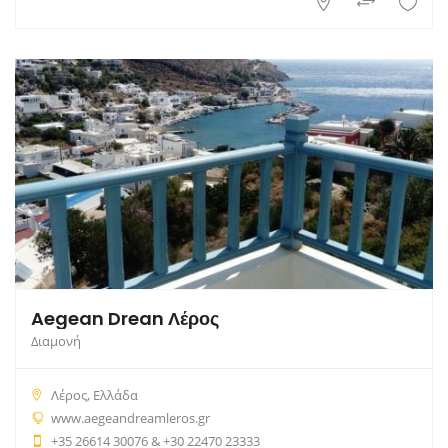
Aegean Drean Λέρος
Διαμονή
Λέρος, Ελλάδα
www.aegeandreamleros.gr
+35 26614 30076 & +30 22470 23333