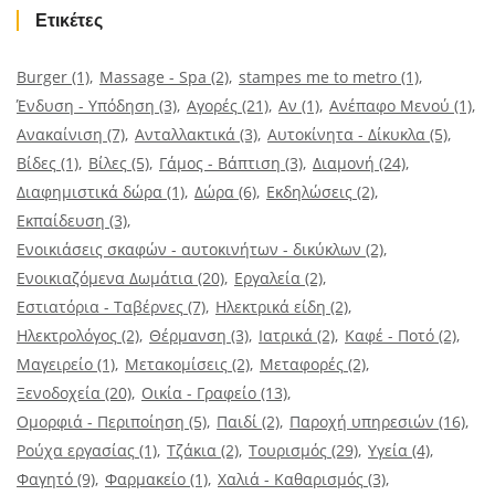
Ετικέτες
Burger
(1)
Massage - Spa
(2)
stampes me to metro
(1)
Ένδυση - Υπόδηση
(3)
Αγορές
(21)
Αν
(1)
Ανέπαφο Μενού
(1)
Ανακαίνιση
(7)
Ανταλλακτικά
(3)
Αυτοκίνητα - Δίκυκλα
(5)
Βίδες
(1)
Βίλες
(5)
Γάμος - Βάπτιση
(3)
Διαμονή
(24)
Διαφημιστικά δώρα
(1)
Δώρα
(6)
Εκδηλώσεις
(2)
Εκπαίδευση
(3)
Ενοικιάσεις σκαφών - αυτοκινήτων - δικύκλων
(2)
Ενοικιαζόμενα Δωμάτια
(20)
Εργαλεία
(2)
Εστιατόρια - Ταβέρνες
(7)
Ηλεκτρικά είδη
(2)
Ηλεκτρολόγος
(2)
Θέρμανση
(3)
Ιατρικά
(2)
Καφέ - Ποτό
(2)
Μαγειρείο
(1)
Μετακομίσεις
(2)
Μεταφορές
(2)
Ξενοδοχεία
(20)
Οικία - Γραφείο
(13)
Ομορφιά - Περιποίηση
(5)
Παιδί
(2)
Παροχή υπηρεσιών
(16)
Ρούχα εργασίας
(1)
Τζάκια
(2)
Τουρισμός
(29)
Υγεία
(4)
Φαγητό
(9)
Φαρμακείο
(1)
Χαλιά - Καθαρισμός
(3)