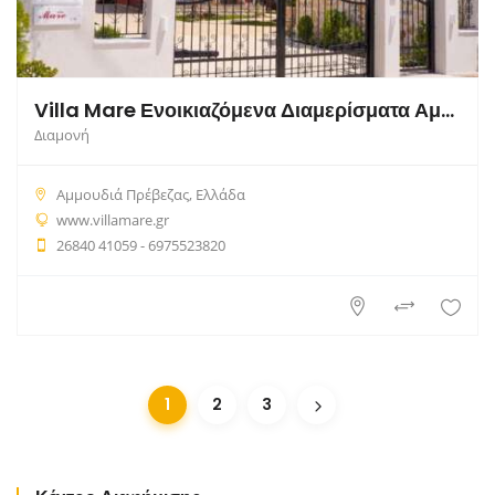
Villa Mare Ενοικιαζόμενα Διαμερίσματα Αμμουδιά Πρέβεζας
Διαμονή
Αμμουδιά Πρέβεζας, Ελλάδα
www.villamare.gr
26840 41059 - 6975523820
1
2
3