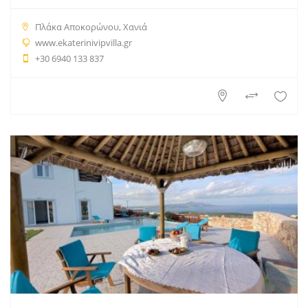
Πλάκα Αποκορώνου, Χανιά
www.ekaterinivipvilla.gr
+30 6940 133 837