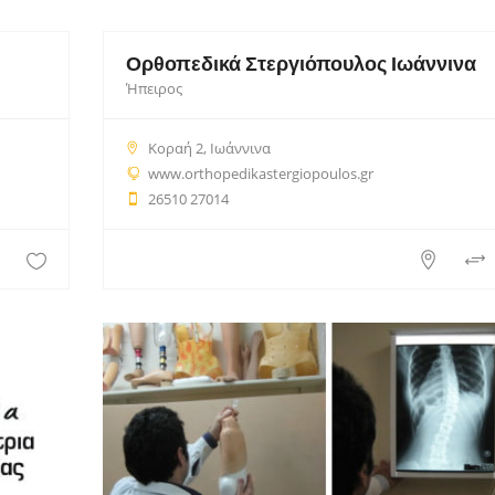
Ορθοπεδικά Στεργιόπουλος Ιωάννινα
Ήπειρος
Κοραή 2, Ιωάννινα
www.orthopedikastergiopoulos.gr
26510 27014