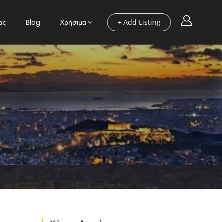
ας
Blog
Χρήσιμα
+ Add Listing