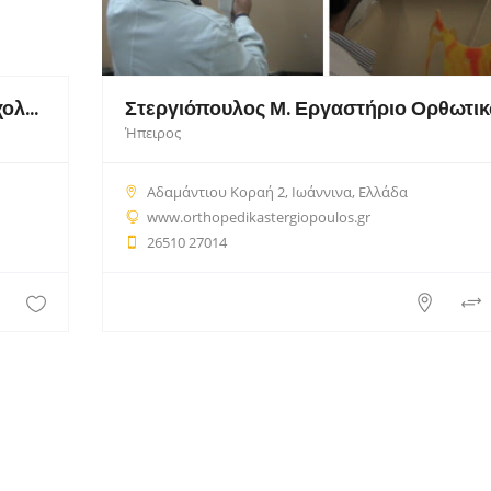
Ελένη Αδαμούλα Master Κλινικής Ψυχολογίας
Ήπειρος
Αδαμάντιου Κοραή 2, Ιωάννινα, Ελλάδα
www.orthopedikastergiopoulos.gr
26510 27014