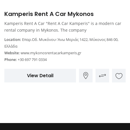
Kamperis Rent A Car Mykonos
Kamperis Rent A Car "Rent A Car Kamperis" is a modern car
rental company in Mykonos. The company
Location:
Επαρ.Οδ. Μυκόνου-'Ανω Μεριάς 1422, Μύκονος 846 00,
Ελλάδα
Website:
www.mykonosrentacarkamperis.gr
Phone:
+30 697 791 0334
View Detail