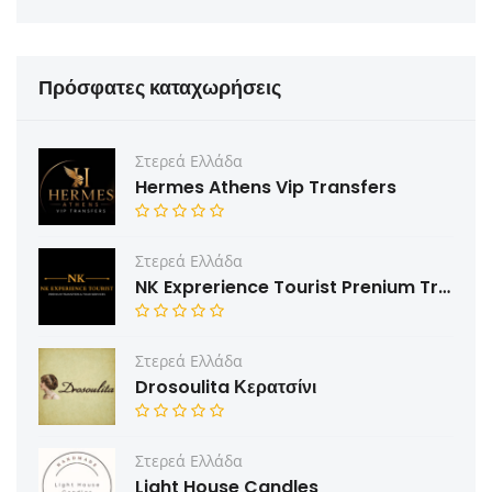
Πρόσφατες καταχωρήσεις
Στερεά Ελλάδα
Hermes Athens Vip Transfers
Στερεά Ελλάδα
NK Exprerience Tourist Prenium Transfers & Tours
Στερεά Ελλάδα
Drosoulita Κερατσίνι
Στερεά Ελλάδα
Light House Candles