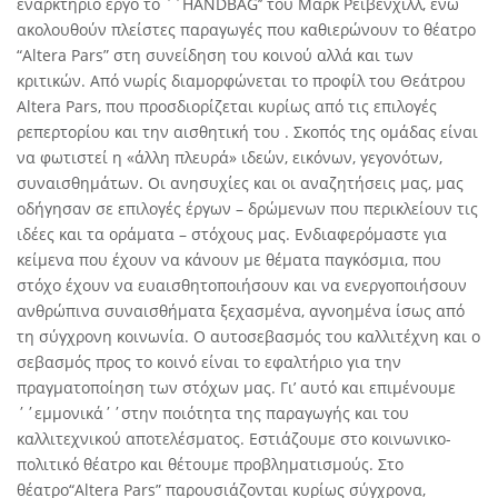
εναρκτήριο έργο το ΄΄HANDBAG’’ του Μαρκ Ρειβενχιλλ, ενώ
ακολουθούν πλείστες παραγωγές που καθιερώνουν το θέατρο
“Altera Pars” στη συνείδηση του κοινού αλλά και των
κριτικών. Από νωρίς διαμορφώνεται το προφίλ του Θεάτρου
Altera Pars, που προσδιορίζεται κυρίως από τις επιλογές
ρεπερτορίου και την αισθητική του . Σκοπός της ομάδας είναι
να φωτιστεί η «άλλη πλευρά» ιδεών, εικόνων, γεγονότων,
συναισθημάτων. Οι ανησυχίες και οι αναζητήσεις μας, μας
οδήγησαν σε επιλογές έργων – δρώμενων που περικλείουν τις
ιδέες και τα οράματα – στόχους μας. Ενδιαφερόμαστε για
κείμενα που έχουν να κάνουν με θέματα παγκόσμια, που
στόχο έχουν να ευαισθητοποιήσουν και να ενεργοποιήσουν
ανθρώπινα συναισθήματα ξεχασμένα, αγνοημένα ίσως από
τη σύγχρονη κοινωνία. Ο αυτοσεβασμός του καλλιτέχνη και ο
σεβασμός προς το κοινό είναι το εφαλτήριο για την
πραγματοποίηση των στόχων μας. Γι’ αυτό και επιμένουμε
΄΄εμμονικά΄΄στην ποιότητα της παραγωγής και του
καλλιτεχνικού αποτελέσματος. Εστιάζουμε στο κοινωνικο-
πολιτικό θέατρο και θέτουμε προβληματισμούς. Στο
θέατρο“Altera Pars” παρουσιάζονται κυρίως σύγχρονα,