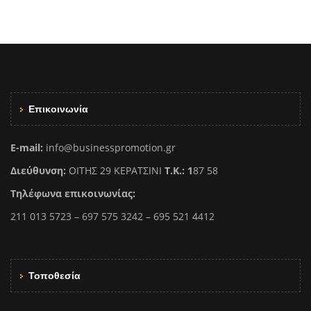
Επικοινωνία
E-mail:
info@businesspromotion.gr
Διεύθυνση:
ΟΙΤΗΣ 29 ΚΕΡΑΤΣΙΝΙ
Τ.Κ.: 1
87 58
Τηλέφωνα επικοινωνίας:
211 013 5723 – 697 575 3242 – 695 521 4412
Τοποθεσία