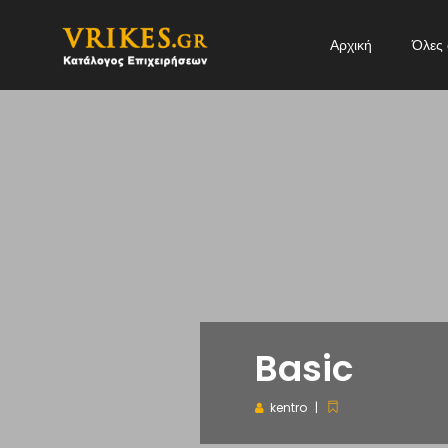
Αρχική
Όλες 
Basic
kentro