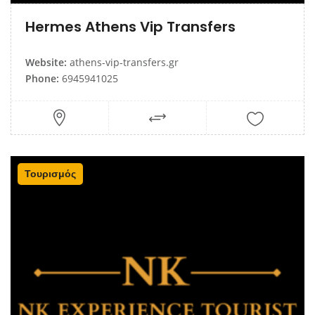
Hermes Athens Vip Transfers
Website:
athens-vip-transfers.gr
Phone:
6945941025
Τουρισμός