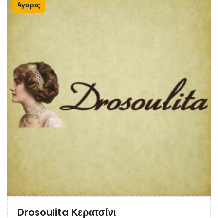
Αγορές
Drosoulita Κερατσίνι