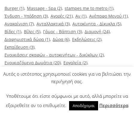
Burger
(1)
Massage - Spa
(2)
stampes me to metro
(1)
Ένδυση - Υπόδηση
(3)
Αγορές
(21)
Αν
(1)
Ανέπαφο Μενού
(1)
Ανακαίνιση
(7)
Ανταλλακτικά
(3)
Αυτοκίνητα - Δίκυκλα
(5)
Βίδες
(1)
Βίλες
(5)
Γάμος - Βάπτιση
(3)
Διαμονή
(24)
Διαφημιστικά δώρα
(1)
Δώρα
(6)
Εκδηλώσεις
(2)
Εκπαίδευση
(3)
Ενοικιάσεις σκαφών - αυτοκινήτων - δικύκλων
(2)
Ενοικιαζόμενα Δωμάτια
(20)
Εργαλεία
(2)
Εστιατόρια - Ταβέρνες
(7)
Ηλεκτρικά είδη
(2)
Αυτός ο ιστότοπος χρησιμοποιεί cookies για να βελτιώσει την
Ηλεκτρολόγος
(2)
Θέρμανση
(3)
Ιατρικά
(2)
Καφέ - Ποτό
(2)
περιήγησή σας.
Μαγειρείο
(1)
Μετακομίσεις
(2)
Μεταφορές
(2)
Ξενοδοχεία
(20)
Οικία - Γραφείο
(13)
Υποθέτουμε ότι είστε σύμφωνοι με αυτό, αλλά μπορείτε να
Ομορφιά - Περιποίηση
(5)
Παιδί
(2)
Παροχή υπηρεσιών
(16)
εξαιρεθείτε αν το επιθυμείτε.
Περισσότερα
Αποδέχομαι
Ρούχα εργασίας
(1)
Τζάκια
(2)
Τουρισμός
(29)
Υγεία
(4)
Φαγητό
(9)
Φαρμακείο
(1)
Χαλιά - Καθαρισμός
(3)
Ψηφιακό Μενού
(1)
Ψυχαγωγία
(3)
εκτυπώσεις
(1)